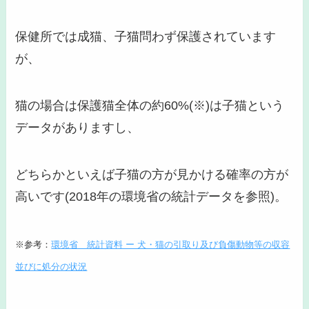
保健所では成猫、子猫問わず保護されています
が、
猫の場合は
保護猫全体の約60%(※)は子猫
という
データがありますし、
どちらかといえば
子猫の方が見かける確率の方が
高い
です(2018年の環境省の統計データを参照)。
※参考：
環境省＿統計資料 ー 犬・猫の引取り及び負傷動物等の収容
並びに処分の状況